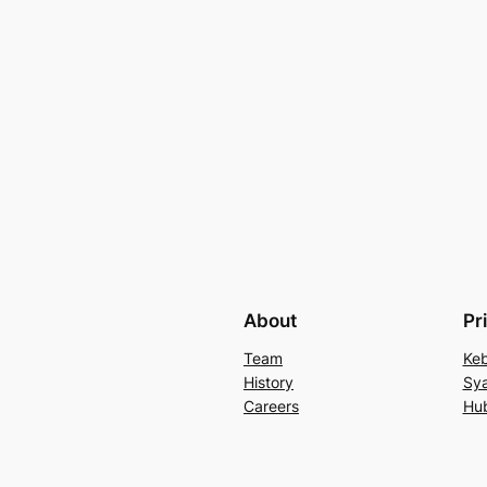
About
Pr
Team
Keb
History
Sya
Careers
Hu