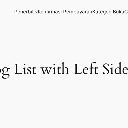
Penerbit
Konfirmasi Pembayaran
Kategori Buku
C
g List with Left Sid