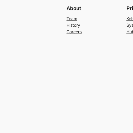
About
Pr
Team
Keb
History
Sya
Careers
Hu