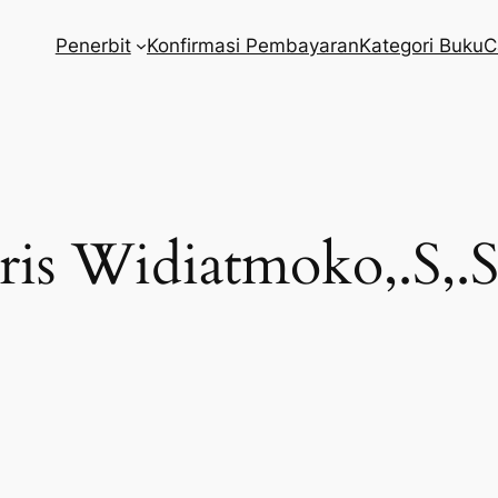
Penerbit
Konfirmasi Pembayaran
Kategori Buku
C
is Widiatmoko,.S,.S