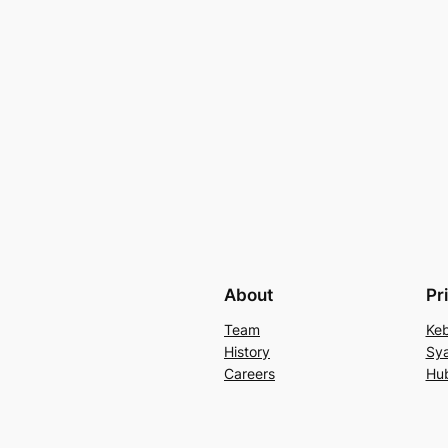
About
Pr
Team
Keb
History
Sya
Careers
Hu