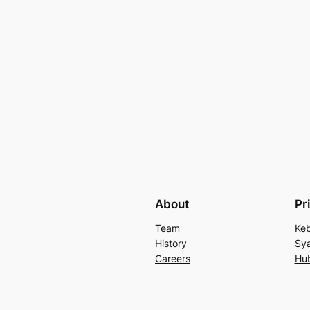
About
Pr
Team
Keb
History
Sya
Careers
Hu