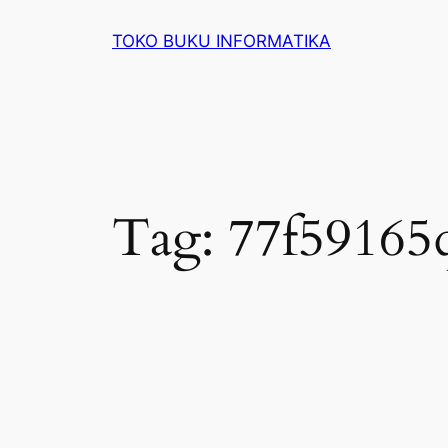
Lewati
TOKO BUKU INFORMATIKA
ke
konten
Tag:
77f59165