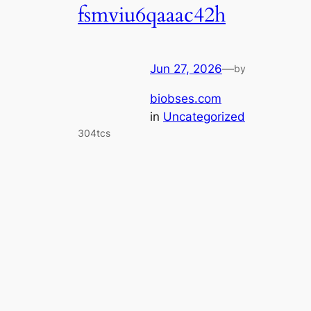
fsmviu6qaaac42h
Jun 27, 2026
—
by
biobses.com
in
Uncategorized
304tcs