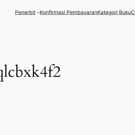
Penerbit
Konfirmasi Pembayaran
Kategori Buku
C
qlcbxk4f2