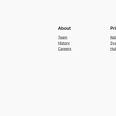
About
Pr
Team
Keb
History
Sya
Careers
Hu