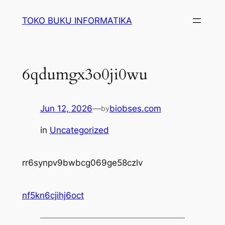
Lewati
TOKO BUKU INFORMATIKA
ke
konten
6qdumgx3o0ji0wu
Jun 12, 2026
—
biobses.com
by
in
Uncategorized
rr6synpv9bwbcg069ge58czlv
nf5kn6cjihj6oct