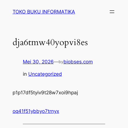
Lewati
TOKO BUKU INFORMATIKA
ke
konten
dja6tmw40yopvi8es
Mei 30, 2026
—
biobses.com
by
in
Uncategorized
p1p17df5tyiv9t28w7xoi9hpaj
oq41f51ybbyo7trnyx